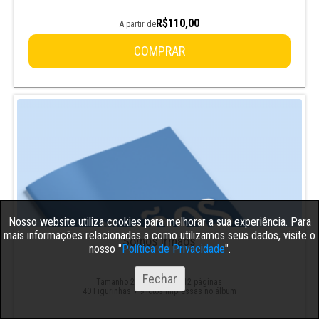
R$110,00
A partir de
COMPRAR
Nosso website utiliza cookies para melhorar a sua experiência. Para
mais informações relacionadas a como utilizamos seus dados, visite o
Somos Irmãos
nosso "
Política de Privacidade
".
Fechar
Tamanho 21x28 cm com 12 páginas
40 Figurinhas + 9 fotos impressas no álbum