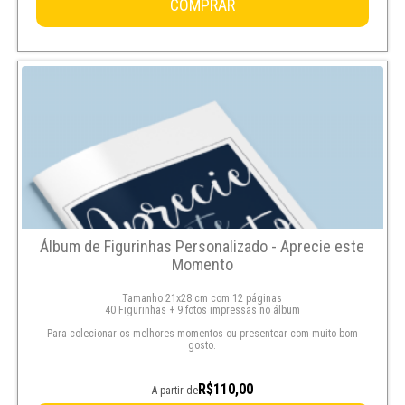
COMPRAR
Álbum de Figurinhas Personalizado - Aprecie este
Momento
Tamanho 21x28 cm com 12 páginas
40 Figurinhas + 9 fotos impressas no álbum
Para colecionar os melhores momentos ou presentear com muito bom
gosto.
R$110,00
A partir de